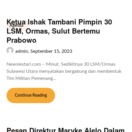
Ketua Ishak Tambani Pimpin 30
Agenda
LSM, Ormas, Sulut Bertemu
Prabowo
admin,
September 15, 2023
Newslestari.com – Minut, Sedikitnya 30 LSM/Ormas
Sulawesi Utara menyatakan bergabung dan membentuk
Tim Militan Pemenang…
Continue Reading
Pesan Direktur Maryke Alelo Dalam