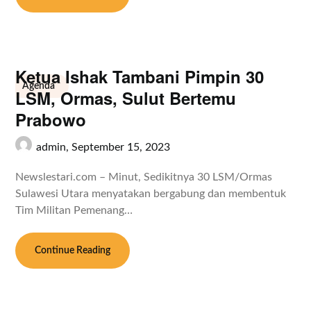
Ketua Ishak Tambani Pimpin 30
Agenda
LSM, Ormas, Sulut Bertemu
Prabowo
admin,
September 15, 2023
Newslestari.com – Minut, Sedikitnya 30 LSM/Ormas
Sulawesi Utara menyatakan bergabung dan membentuk
Tim Militan Pemenang…
Continue Reading