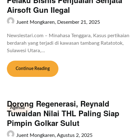
Pelaku Bisnis Penjualan Senjata
Airsoft Gun Ilegal
Juent Mongkaren,
Desember 21, 2025
Newslestari.com – Minahasa Tenggara, Kasus pertikaian
berdarah yang terjadi di kawasan tambang Ratatotok,
Sulawesi Utara,…
Continue Reading
Dorong Regenerasi, Reynald
Agenda
Tuwaidan Nilai THL Paling Siap
Pimpin Golkar Sulut
Juent Mongkaren,
Agustus 2, 2025