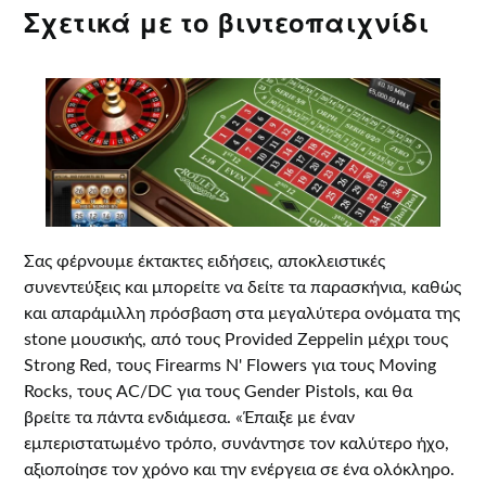
Σχετικά με το βιντεοπαιχνίδι
Σας φέρνουμε έκτακτες ειδήσεις, αποκλειστικές
συνεντεύξεις και μπορείτε να δείτε τα παρασκήνια, καθώς
και απαράμιλλη πρόσβαση στα μεγαλύτερα ονόματα της
stone μουσικής, από τους Provided Zeppelin μέχρι τους
Strong Red, τους Firearms N' Flowers για τους Moving
Rocks, τους AC/DC για τους Gender Pistols, και θα
βρείτε τα πάντα ενδιάμεσα. «Έπαιξε με έναν
εμπεριστατωμένο τρόπο, συνάντησε τον καλύτερο ήχο,
αξιοποίησε τον χρόνο και την ενέργεια σε ένα ολόκληρο.