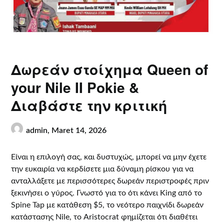
Δωρεάν στοίχημα Queen of
your Nile II Pokie &
Διαβάστε την κριτική
admin,
Maret 14, 2026
Είναι η επιλογή σας, και δυστυχώς, μπορεί να μην έχετε
την ευκαιρία να κερδίσετε μια δύναμη ρίσκου για να
ανταλλάξετε με περισσότερες δωρεάν περιστροφές πριν
ξεκινήσει ο γύρος. Γνωστό για το ότι κάνει King από το
Spine Tap με κατάθεση $5, το νεότερο παιχνίδι δωρεάν
κατάστασης Nile, το Aristocrat φημίζεται ότι διαθέτει