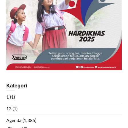
Kategori
1
(1)
13
(1)
Agenda
(1,385)