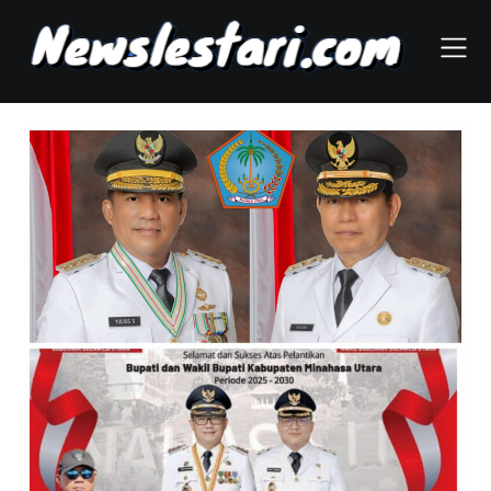
Skip
to
content