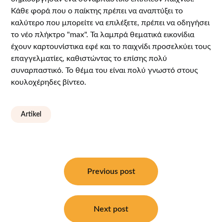
Κάθε φορά που ο παίκτης πρέπει να αναπτύξει το
καλύτερο που μπορείτε να επιλέξετε, πρέπει να οδηγήσει
το νέο πλήκτρο "max". Τα λαμπρά θεματικά εικονίδια
έχουν καρτουνίστικα εφέ και το παιχνίδι προσελκύει τους
επαγγελματίες, καθιστώντας το επίσης πολύ
συναρπαστικό. Το θέμα του είναι πολύ γνωστό στους
κουλοχέρηδες βίντεο.
Artikel
Navigasi
pos
Previous post
Next post