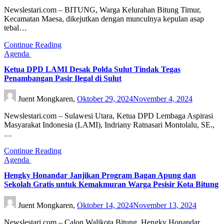
Newslestari.com – BITUNG, Warga Kelurahan Bitung Timur,
Kecamatan Maesa, dikejutkan dengan munculnya kepulan asap
tebal…
Continue Reading
Agenda
Ketua DPD LAMI Desak Polda Sulut Tindak Tegas
Penambangan Pasir Ilegal di Sulut
Juent Mongkaren,
Oktober 29, 2024
November 4, 2024
Newslestari.com – Sulawesi Utara, Ketua DPD Lembaga Aspirasi
Masyarakat Indonesia (LAMI), Indriany Ratnasari Montolalu, SE.,
…
Continue Reading
Agenda
Hengky Honandar Janjikan Program Bagan Apung dan
Sekolah Gratis untuk Kemakmuran Warga Pesisir Kota Bitung
Juent Mongkaren,
Oktober 14, 2024
November 13, 2024
Newslestari.com – Calon Walikota Bitung, Hengky Honandar,