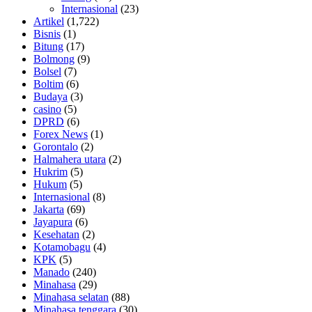
Internasional
(23)
Artikel
(1,722)
Bisnis
(1)
Bitung
(17)
Bolmong
(9)
Bolsel
(7)
Boltim
(6)
Budaya
(3)
casino
(5)
DPRD
(6)
Forex News
(1)
Gorontalo
(2)
Halmahera utara
(2)
Hukrim
(5)
Hukum
(5)
Internasional
(8)
Jakarta
(69)
Jayapura
(6)
Kesehatan
(2)
Kotamobagu
(4)
KPK
(5)
Manado
(240)
Minahasa
(29)
Minahasa selatan
(88)
Minahasa tenggara
(30)