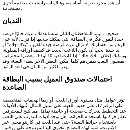
أن هذه مجرد طريقة أساسية، وهناك استراتيجيات متقدمة أخرى
مستخدمة.
الثديان
صحيح… بينما الملاحظتان اللتان ستساعدانك، لديك حاليًا فرصة
جيدة للفوز. فكّر في البطاقة التي يمكنك سحبها إذا فزت. لأنه على
الرغم من خسارتك، لا تزال لديك فرصة جيدة للفوز بـ"بلاك جاك" أو
يد جيدة. يجب أن يكون اللاعب الجديد قد كشف أوراقه المقلوبة،
ويمكنك إعلان "بلاك جاك" إذا كانت لديه 10 أو 10. معظم المحترفين
يفضلون اللعب بمفردهم كلما أمكن. البعض الآخر يبطئ اللعبة، وقد
يهدر الكثير من المال في العد الواثق.
احتمالات صندوق العميل بسبب البطاقة
الصاعدة
تؤثر عوامل مثل مستوى أوراق اللعب، أو ربما الهجمات المتخصصة
على الرقم 17، على حدود اللعبة. على سبيل المثال، تُنبهك الأدوات
عند التخطيط لتحركات صحيحة أو خاطئة تمامًا، مما يُتيح للمحترفين
تعلم حركاتها باستخدام الخرائط. هل توجد أدوات للتدرب على اللعب
باستخدام خرائط اللعبة؟ حتى عند اللعب في كازينو محلي عبر
الإنترنت، انتبه لهذه النصائح. تحتوي اليد المزدوجة على ورقتين