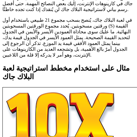
جاك في كازينوهات الإنترنت، إليك بعض النصائح المهمة. حتى أفضل
رسم بياني لاستراتيجية البلاك جاك لن يُنقذك إذا كنت تجده خاطئًا.
في لعبة البلاك جاك، يُنصح بسحب مجموع 21 طبيعي باستخدام أول
ورقتين مسحوبتين. يُحدد مجموع الورقتين المسحوبتين (S) القيمة
النهائية. ما عليك سوى محاذاة العمودين الأيسر والأيمن في الجدول
لتحديد القيمة الصحيحة. يمثل العمود الأيسر في الجدول قيمة يدك،
بينما يمثل العمود الأفقي قيمة يد الموزع. تذكر أن الرجوع إلى
الجدول أمرٌ بالغ الأهمية، بل وتشجعه العديد من الكازينوهات على
الإنترنت، وهو أمر لا يدركه إلا قلة من اللاعبين.
مثال على استخدام مخطط استراتيجية لعبة
البلاك جاك