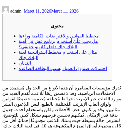
admin,
Maret 11, 2026
Maret 11, 2026
محتوى
مخطط القوانين والافتراضات الكامنة وراءها
هل يجب عليّ استخدام برنامج غش في لعبة
البلاك جاك داخل كازينو حقيقي؟
مثال على استخدام مخطط استراتيجية لعبة
البلاك جاك
الثديان
احتمالات صندوق العميل بسبب البطاقة الصاعدة
تُدرك مؤسسات المقامرة أن هذه الأنواع من الجداول مُستمدة من
الاحتمالات الرياضية، وقد لا تضمن ربحًا للاعب. تُقدم العديد من
موارد اللغات عبر الإنترنت خرائط مُختلفة مُصممة خصيصًا لقوانين
ولوائح ألعاب الإنترنت المُختلفة. بالطبع، ليس اللاعبون البشر
مثاليين، وقد يرتكبون بعض الأخطاء، ولكن باستخدام أحدث جدول
بدقة قدر الإمكان، يُمكنهم تحسين فرصهم بشكل كبير. للتوضيح،
لنفترض حالة بسيطة حيث يمتلك اللاعب مجموعًا إجماليًا أقل من
16، ومجموع أوراق الموزع المكشوفة هو 10.
في لعبة البلاك جاك،