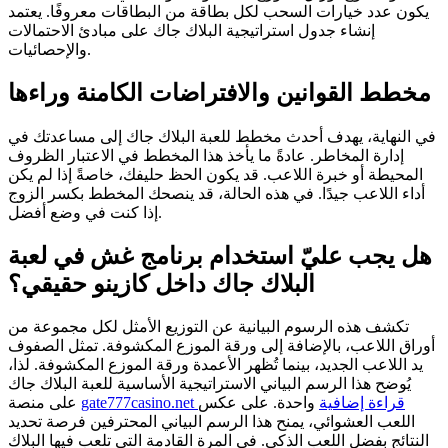
يكون عدد خيارات السحب لكل بطاقة من البطاقات معروفًا. يعتمد
إنشاء جدول استراتيجية البلاك جاك على مبادئ الاحتمالات
والإحصائيات.
مخطط القوانين والافتراضات الكامنة وراءها
في النهاية، يهدف أحدث مخطط للعبة البلاك جاك إلى مساعدتك في
إدارة المخاطر. عادةً ما يأخذ هذا المخطط في الاعتبار الظروف
المحيطة أو خبرة اللاعب. قد يكون الحظ حليفك، خاصةً إذا لم يكن
أداء اللاعب جيدًا. في هذه الحالة، قد ينصحك المخطط بكسر الزوج
إذا كنت في وضع أفضل.
هل يجب عليّ استخدام برنامج غش في لعبة
البلاك جاك داخل كازينو حقيقي؟
تكشف هذه الرسوم البيانية عن التوزيع الأمثل لكل مجموعة من
أوراق اللاعب، بالإضافة إلى ورقة الموزع المكشوفة. تمثل الصفوف
يد اللاعب الجديد، بينما تُظهر الأعمدة ورقة الموزع المكشوفة. لذا،
يُوضح هذا الرسم البياني الاستراتيجية الأساسية للعبة البلاك جاك
gate777casino.net قراءة إضافية
واحدة. على عكس
على منصة
اللعب العشوائي، يمنح هذا الرسم البياني المحترفين فرصة تحديد
النتائج بفضل اللعب الذكي. في المرة القادمة التي تلعب فيها البلاك