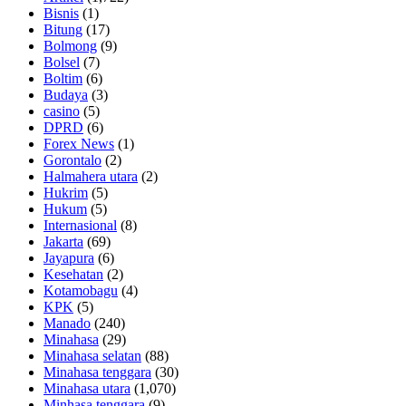
Bisnis
(1)
Bitung
(17)
Bolmong
(9)
Bolsel
(7)
Boltim
(6)
Budaya
(3)
casino
(5)
DPRD
(6)
Forex News
(1)
Gorontalo
(2)
Halmahera utara
(2)
Hukrim
(5)
Hukum
(5)
Internasional
(8)
Jakarta
(69)
Jayapura
(6)
Kesehatan
(2)
Kotamobagu
(4)
KPK
(5)
Manado
(240)
Minahasa
(29)
Minahasa selatan
(88)
Minahasa tenggara
(30)
Minahasa utara
(1,070)
Minhasa tenggara
(9)