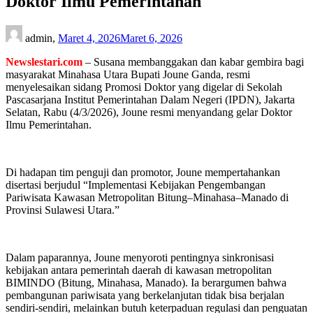
Doktor Ilmu Pemerintahan
admin,
Maret 4, 2026
Maret 6, 2026
Newslestari.com
– Susana membanggakan dan kabar gembira bagi
masyarakat Minahasa Utara Bupati Joune Ganda, resmi
menyelesaikan sidang Promosi Doktor yang digelar di Sekolah
Pascasarjana Institut Pemerintahan Dalam Negeri (IPDN), Jakarta
Selatan, Rabu (4/3/2026), Joune resmi menyandang gelar Doktor
Ilmu Pemerintahan.
Di hadapan tim penguji dan promotor, Joune mempertahankan
disertasi berjudul “Implementasi Kebijakan Pengembangan
Pariwisata Kawasan Metropolitan Bitung–Minahasa–Manado di
Provinsi Sulawesi Utara.”
Dalam paparannya, Joune menyoroti pentingnya sinkronisasi
kebijakan antara pemerintah daerah di kawasan metropolitan
BIMINDO (Bitung, Minahasa, Manado). Ia berargumen bahwa
pembangunan pariwisata yang berkelanjutan tidak bisa berjalan
sendiri-sendiri, melainkan butuh keterpaduan regulasi dan penguatan