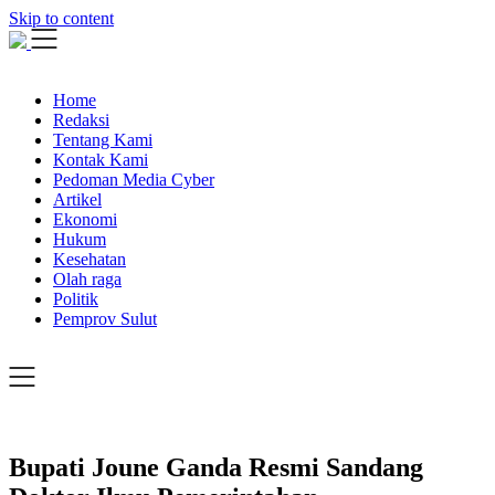
Skip to content
Home
Redaksi
Tentang Kami
Kontak Kami
Pedoman Media Cyber
Artikel
Ekonomi
Hukum
Kesehatan
Olah raga
Politik
Pemprov Sulut
Bupati Joune Ganda Resmi Sandang