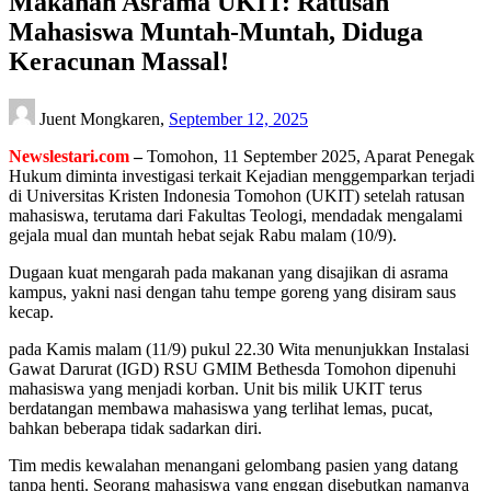
Makanan Asrama UKIT: Ratusan
Mahasiswa Muntah-Muntah, Diduga
Keracunan Massal!
Juent Mongkaren,
September 12, 2025
Newslestari.com
–
Tomohon, 11 September 2025, Aparat Penegak
Hukum diminta investigasi terkait Kejadian menggemparkan terjadi
di Universitas Kristen Indonesia Tomohon (UKIT) setelah ratusan
mahasiswa, terutama dari Fakultas Teologi, mendadak mengalami
gejala mual dan muntah hebat sejak Rabu malam (10/9).
Dugaan kuat mengarah pada makanan yang disajikan di asrama
kampus, yakni nasi dengan tahu tempe goreng yang disiram saus
kecap.
pada Kamis malam (11/9) pukul 22.30 Wita menunjukkan Instalasi
Gawat Darurat (IGD) RSU GMIM Bethesda Tomohon dipenuhi
mahasiswa yang menjadi korban. Unit bis milik UKIT terus
berdatangan membawa mahasiswa yang terlihat lemas, pucat,
bahkan beberapa tidak sadarkan diri.
Tim medis kewalahan menangani gelombang pasien yang datang
tanpa henti. Seorang mahasiswa yang enggan disebutkan namanya