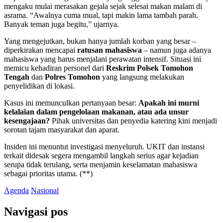
mengaku mulai merasakan gejala sejak selesai makan malam di
asrama. “Awalnya cuma mual, tapi makin lama tambah parah.
Banyak teman juga begitu,” ujarnya.
Yang mengejutkan, bukan hanya jumlah korban yang besar –
diperkirakan mencapai
ratusan mahasiswa
– namun juga adanya
mahasiswa yang harus menjalani perawatan intensif. Situasi ini
memicu kehadiran personel dari
Reskrim Polsek Tomohon
Tengah
dan
Polres Tomohon
yang langsung melakukan
penyelidikan di lokasi.
Kasus ini memunculkan pertanyaan besar:
Apakah ini murni
kelalaian dalam pengelolaan makanan, atau ada unsur
kesengajaan?
Pihak universitas dan penyedia katering kini menjadi
sorotan tajam masyarakat dan aparat.
Insiden ini menuntut investigasi menyeluruh. UKIT dan instansi
terkait didesak segera mengambil langkah serius agar kejadian
serupa tidak terulang, serta menjamin keselamatan mahasiswa
sebagai prioritas utama. (**)
Agenda
Nasional
Navigasi pos