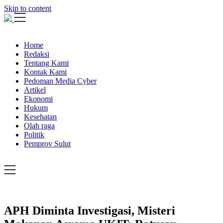
Skip to content
Home
Redaksi
Tentang Kami
Kontak Kami
Pedoman Media Cyber
Artikel
Ekonomi
Hukum
Kesehatan
Olah raga
Politik
Pemprov Sulut
APH Diminta Investigasi, Misteri