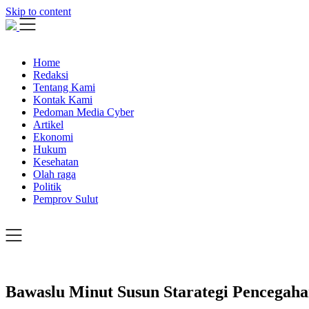
Skip to content
Home
Redaksi
Tentang Kami
Kontak Kami
Pedoman Media Cyber
Artikel
Ekonomi
Hukum
Kesehatan
Olah raga
Politik
Pemprov Sulut
Bawaslu Minut Susun Starategi Pencegah