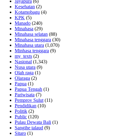
Jayapura
(6)
Kesehatan
(2)
Kotamobagu
(4)
KPK
(5)
Manado
(240)
Minahasa
(29)
Minahasa selatan
(88)
Minahasa tenggara
(30)
Minahasa utara
(1,070)
Minhasa tenggara
(9)
my_texts
(2)
Nasional
(1,343)
Nusa utara
(9)
Olah raga
(1)
Olaraga
(2)
Papua
(1)
Papua Tengah
(1)
Pariwisata
(7)
Pemprov Sulut
(11)
Pendidikan
(10)
Politik
(2)
Public
(120)
Pulau Dewata Bali
(1)
Sangihe talaud
(9)
Sitaro
(1)