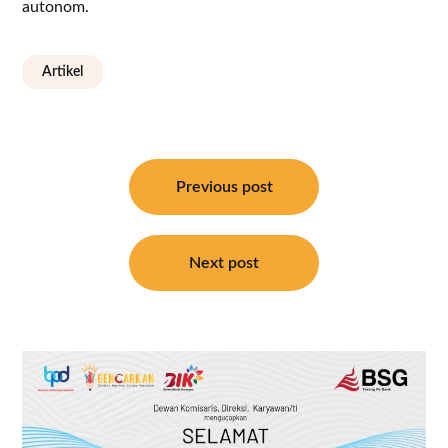
autonom.
Artikel
Navigasi
pos
Previous post
Next post