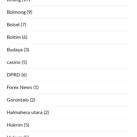
Bolmong
(9)
Bolsel
(7)
Boltim
(6)
Budaya
(3)
casino
(5)
DPRD
(6)
Forex News
(1)
Gorontalo
(2)
Halmahera utara
(2)
Hukrim
(5)