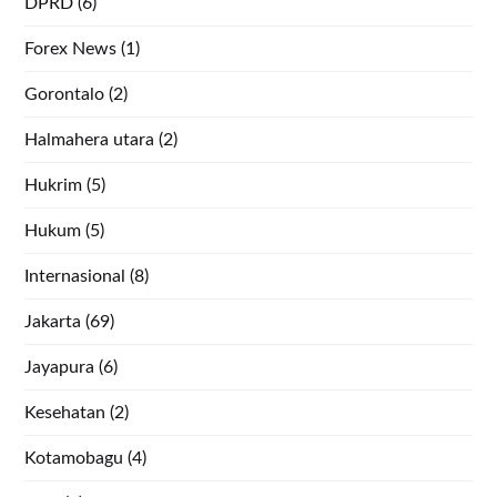
DPRD
(6)
Forex News
(1)
Gorontalo
(2)
Halmahera utara
(2)
Hukrim
(5)
Hukum
(5)
Internasional
(8)
Jakarta
(69)
Jayapura
(6)
Kesehatan
(2)
Kotamobagu
(4)