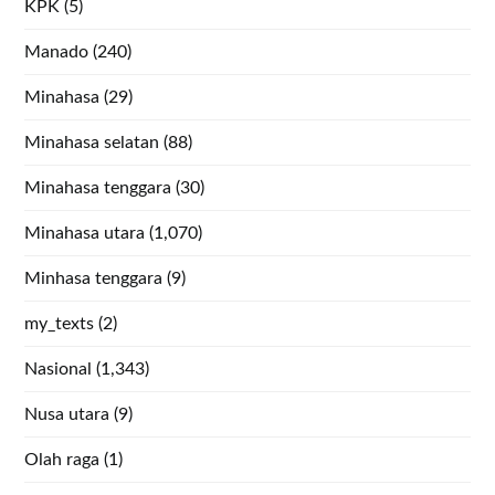
KPK
(5)
Manado
(240)
Minahasa
(29)
Minahasa selatan
(88)
Minahasa tenggara
(30)
Minahasa utara
(1,070)
Minhasa tenggara
(9)
my_texts
(2)
Nasional
(1,343)
Nusa utara
(9)
Olah raga
(1)