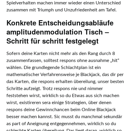
Spielverhalten machen immer wieder einen Unterschied
zusammen mit Triumph und Unzufriedenheit am Tafel.
Konkrete Entscheidungsabläufe
amplitudenmodulation Tisch –
Schritt für schritt festgelegt
Sofern deine Karten nicht mehr als den Rang durch 8
zusammenfassen, solltest respons ohne ausnahme „hit“
wählen. Die grundlegende Schlachtplan ist ein
mathematischer Verfahrensweise je Blackjack, das dir per
das Karten, die respons erhalten übereilung, unser besten
Schritte aufzeigt. Trotz respons nie und nimmer
feststehen wirst, wirklich so du Etwas aus sich machen
wirst, existireren sera einige Strategien, über denen
respons deine Gewinnchancen beim Online Blackjack
besser machen kannst. Sic musst du manchmal sekundär
as part of Aneignung entgegennehmen, wirklich so du
schlechte Karten übereilung. Das liegt daran, wirklich so