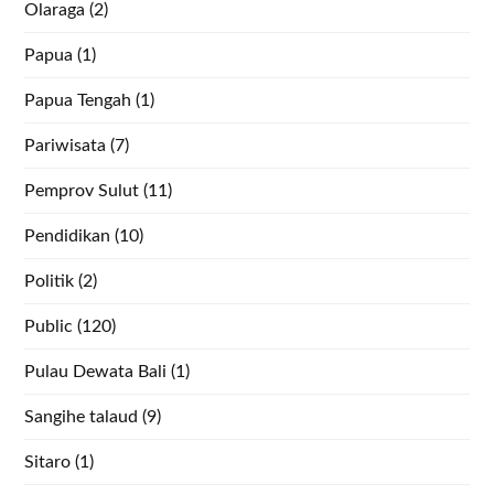
Olaraga
(2)
Papua
(1)
Papua Tengah
(1)
Pariwisata
(7)
Pemprov Sulut
(11)
Pendidikan
(10)
Politik
(2)
Public
(120)
Pulau Dewata Bali
(1)
Sangihe talaud
(9)
Sitaro
(1)