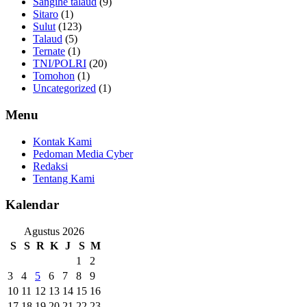
Sangihe talaud
(9)
Sitaro
(1)
Sulut
(123)
Talaud
(5)
Ternate
(1)
TNI/POLRI
(20)
Tomohon
(1)
Uncategorized
(1)
Menu
Kontak Kami
Pedoman Media Cyber
Redaksi
Tentang Kami
Kalendar
Agustus 2026
S
S
R
K
J
S
M
1
2
3
4
5
6
7
8
9
10
11
12
13
14
15
16
17
18
19
20
21
22
23