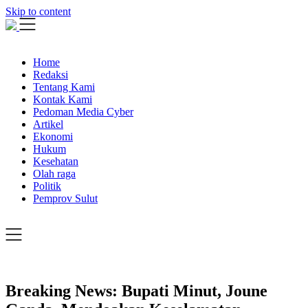
Skip to content
Home
Redaksi
Tentang Kami
Kontak Kami
Pedoman Media Cyber
Artikel
Ekonomi
Hukum
Kesehatan
Olah raga
Politik
Pemprov Sulut
Breaking News: Bupati Minut, Joune