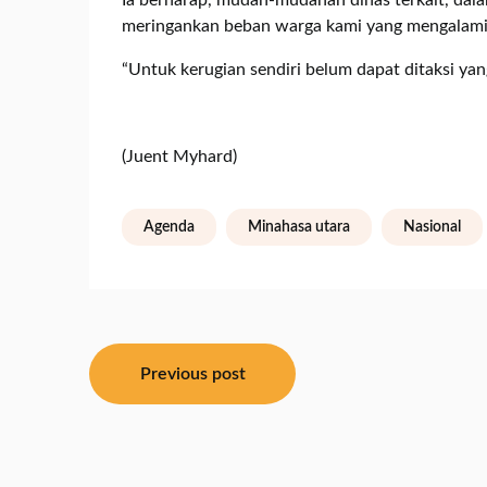
Ia berharap, mudah-mudahan dinas terkait, dala
meringankan beban warga kami yang mengalami
“Untuk kerugian sendiri belum dapat ditaksi ya
(Juent Myhard)
Agenda
Minahasa utara
Nasional
Navigasi
Previous post
pos