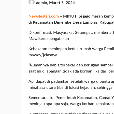
admin,
Maret 5, 2024
Newslestari.com
–
MINUT, Si jago merah kemba
di Kecamatan Dimembe Desa Lumpias, Kabupat
Dikonfirmasi, Masyarakat Setempat, membenarkan
Mawikere mengatakan
Kebakaran menimpah kedua rumah warga Pemilik
mawey,”jelasnya
“Rumahnya habis terbakar dan kerugian sampai s
saat ini dilapangan tidak ada korban jika dari pe
Api dapat di padamkan setelah warga dibantu 
minahasa utara tiba di lokasi kejadian, sehingg
Sementara itu, Pemerintah Kecamatan, Camat Yor
meninjau apa-apa saja, warga korban kebakaran 