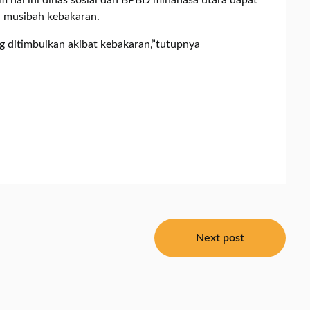
m hal ini dinas sosial dan BPBD minahasa utara dapat
 musibah kebakaran.
ng ditimbulkan akibat kebakaran,”tutupnya
Next post