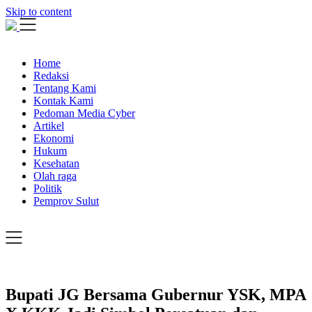
Skip to content
Home
Redaksi
Tentang Kami
Kontak Kami
Pedoman Media Cyber
Artikel
Ekonomi
Hukum
Kesehatan
Olah raga
Politik
Pemprov Sulut
Bupati JG Bersama Gubernur YSK, MPA