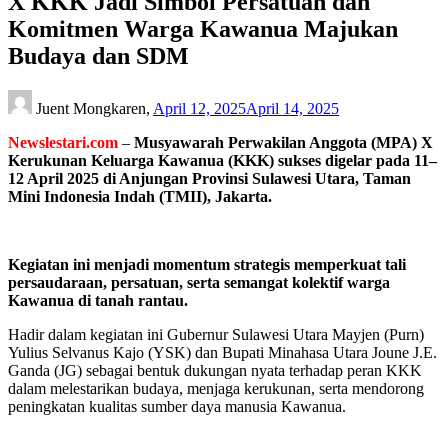
X KKK Jadi Simbol Persatuan dan
Komitmen Warga Kawanua Majukan
Budaya dan SDM
Juent Mongkaren,
April 12, 2025
April 14, 2025
Newslestari.com
–
Musyawarah Perwakilan Anggota (MPA) X
Kerukunan Keluarga Kawanua (KKK) sukses digelar pada 11–
12 April 2025 di Anjungan Provinsi Sulawesi Utara, Taman
Mini Indonesia Indah (TMII), Jakarta.
Kegiatan ini menjadi momentum strategis memperkuat tali
persaudaraan, persatuan, serta semangat kolektif warga
Kawanua di tanah rantau.
Hadir dalam kegiatan ini Gubernur Sulawesi Utara Mayjen (Purn)
Yulius Selvanus Kajo (YSK) dan Bupati Minahasa Utara Joune J.E.
Ganda (JG) sebagai bentuk dukungan nyata terhadap peran KKK
dalam melestarikan budaya, menjaga kerukunan, serta mendorong
peningkatan kualitas sumber daya manusia Kawanua.