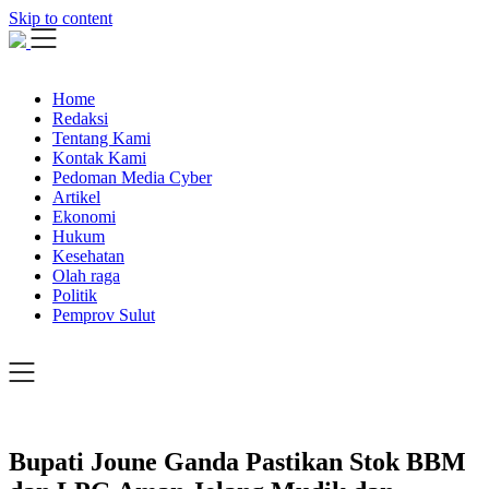
Skip to content
Home
Redaksi
Tentang Kami
Kontak Kami
Pedoman Media Cyber
Artikel
Ekonomi
Hukum
Kesehatan
Olah raga
Politik
Pemprov Sulut
Bupati Joune Ganda Pastikan Stok BBM