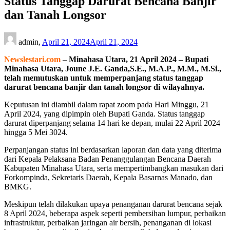
Status Tanggap Darurat Bencana Banjir
dan Tanah Longsor
admin,
April 21, 2024
April 21, 2024
Newslestari.com
–
Minahasa Utara, 21 April 2024 – Bupati
Minahasa Utara, Joune J.E. Ganda,S.E., M.A.P., M.M., M.Si.,
telah memutuskan untuk memperpanjang status tanggap
darurat bencana banjir dan tanah longsor di wilayahnya.
Keputusan ini diambil dalam rapat zoom pada Hari Minggu, 21
April 2024, yang dipimpin oleh Bupati Ganda. Status tanggap
darurat diperpanjang selama 14 hari ke depan, mulai 22 April 2024
hingga 5 Mei 3024.
Perpanjangan status ini berdasarkan laporan dan data yang diterima
dari Kepala Pelaksana Badan Penanggulangan Bencana Daerah
Kabupaten Minahasa Utara, serta mempertimbangkan masukan dari
Forkompinda, Sekretaris Daerah, Kepala Basarnas Manado, dan
BMKG.
Meskipun telah dilakukan upaya penanganan darurat bencana sejak
8 April 2024, beberapa aspek seperti pembersihan lumpur, perbaikan
infrastruktur, perbaikan jaringan air bersih, penanganan di lokasi