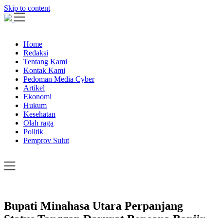
Skip to content
Home
Redaksi
Tentang Kami
Kontak Kami
Pedoman Media Cyber
Artikel
Ekonomi
Hukum
Kesehatan
Olah raga
Politik
Pemprov Sulut
Bupati Minahasa Utara Perpanjang