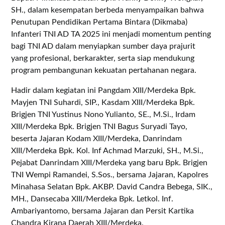
SH., dalam kesempatan berbeda menyampaikan bahwa
Penutupan Pendidikan Pertama Bintara (Dikmaba)
Infanteri TNI AD TA 2025 ini menjadi momentum penting
bagi TNI AD dalam menyiapkan sumber daya prajurit
yang profesional, berkarakter, serta siap mendukung
program pembangunan kekuatan pertahanan negara.
Hadir dalam kegiatan ini Pangdam XIII/Merdeka Bpk.
Mayjen TNI Suhardi, SIP., Kasdam XIII/Merdeka Bpk.
Brigjen TNI Yustinus Nono Yulianto, SE., M.Si., Irdam
XIII/Merdeka Bpk. Brigjen TNI Bagus Suryadi Tayo,
beserta Jajaran Kodam XIII/Merdeka, Danrindam
XIII/Merdeka Bpk. Kol. Inf Achmad Marzuki, SH., M.Si.,
Pejabat Danrindam XIII/Merdeka yang baru Bpk. Brigjen
TNI Wempi Ramandei, S.Sos., bersama Jajaran, Kapolres
Minahasa Selatan Bpk. AKBP. David Candra Bebega, SIK.,
MH., Dansecaba XIII/Merdeka Bpk. Letkol. Inf.
Ambariyantomo, bersama Jajaran dan Persit Kartika
Chandra Kirana Daerah XIII/Merdeka.