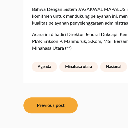
Bahwa Dengan Sistem JAGAKWAL MAPALUS ini D
komitmen untuk mendukung pelayanan ini. menu
kualitas pelayanan penyelenggaraan administra
Acara ini dihadiri Direktur Jendral Dukcapil Ke
PIAK Erikson P. Manihuruk, S.Kom, MSi, Bersa
Minahasa Utara (**)
Agenda
Minahasa utara
Nasional
Navigasi
Previous post
pos