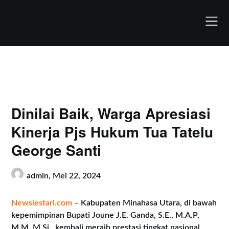
Skip
to
content
Dinilai Baik, Warga Apresiasi
Kinerja Pjs Hukum Tua Tatelu
George Santi
admin,
Mei 22, 2024
Newslestari.com
–
Kabupaten Minahasa Utara, di bawah
kepemimpinan Bupati Joune J.E. Ganda, S.E., M.A.P,
M.M, M.Si., kembali meraih prestasi tingkat nasional.