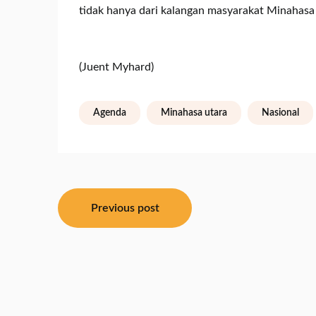
tidak hanya dari kalangan masyarakat Minahasa U
(Juent Myhard)
Agenda
Minahasa utara
Nasional
Navigasi
Previous post
pos