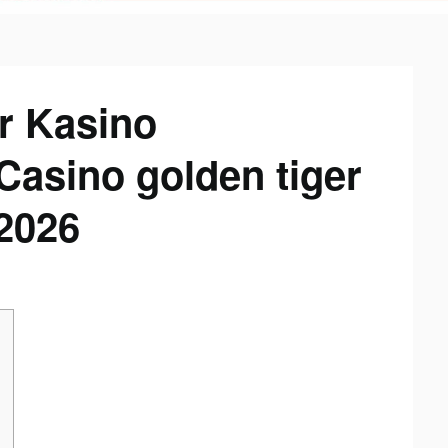
r Kasino
Casino golden tiger
2026