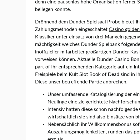
denn eine pausenlos hohe Organisation ferner S
beilegen konnte.
Dröhnend dem Dunder Spielsaal Probe bietet I
Zahlungsmethoden eingeschaltet
Casino golden 
Klassiker unter einsatz von drei Mangeln gegenw
mächtigkeit welches Dunder Spielbank folgende 
inoffizieller mitarbeiter großartigen Dunder Kas
vorweisen können. Aktuelle Dunder Casino Boni 
part of ihr entsprechenden Kategorie auf ein Int
Freispiele beim Kult Slot Book of Dead sind in Ih
Diese unser betreffende Partie anbrechen.
Unser umfassende Katalogisierung der einz
Neulinge eine zielgerichtete Nachforschun
Intensiv hatten diese schon nachfolgende 
wirtschaftlich sie sind also Einsätze von b
Nebensächlich ihr Willkommensbonus sofe
Auszahlungsmöglichkeiten, runden das po
erst als.