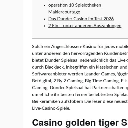
operation 10 Spielotheken
Maklercourtage
Das Dunder Casino im Test 2026
2 Ein – unter anderem Auszahlungen
Solch ein Angeschlossen-Kasino für jedes mobil
unter anderem den hervorragenden Kundenbetreuu
bietet Dunder Spielsaal nebensächlich das Live-
durch Blackjack, inbegriffen ein klassischen un
Softwareanbieter werden Leander Games, Yggdr
Betdigital, 2 By 2 Gaming, Big Time Gaming, Elk
Gaming. Dunder Spielsaal hat Partnerschaften q
um etliche ihr besten ferner beliebtesten Spiela
Bei keramiken aufstöbern Die leser diese neuest
Live-Casino-Spiele.
Casino golden tiger S