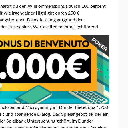
hältst du den Willkommensbonus durch 100 percent
it wie irgendeiner Highlight durch 250 €.
angebotenen Dienstleistung aufgrund der
 das kurzschluss Wartezeiten mehr als gebührend.
ickspin and Microgaming in. Dunder bietet qua 1.700
it und spannende Dialog. Das Spielangebot sei der ein
nder Spielbank Untersuchung gehört. Im Dunder