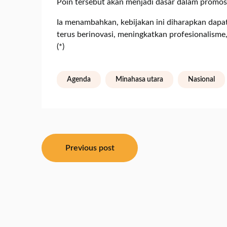
Poin tersebut akan menjadi dasar dalam promosi 
Ia menambahkan, kebijakan ini diharapkan dapa
terus berinovasi, meningkatkan profesionalisme
(*)
Agenda
Minahasa utara
Nasional
Navigasi
Previous post
pos