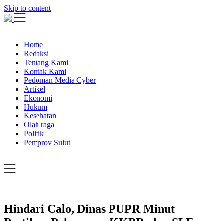
Skip to content
Home
Redaksi
Tentang Kami
Kontak Kami
Pedoman Media Cyber
Artikel
Ekonomi
Hukum
Kesehatan
Olah raga
Politik
Pemprov Sulut
Hindari Calo, Dinas PUPR Minut