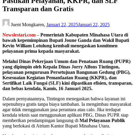
Pastikan Pelayanan, KKPR, dan SLF
Transparan dan Gratis
Juent Mongkaren,
Januari 22, 2025
Januari 22, 2025
Newslestari.com
–
Pemerintah Kabupaten Minahasa Utara di
bawah kepemimpinan Bupati Joune Ganda dan Wakil Bupati
Kevin William Lotulung kembali menegaskan komitmen
pelayanan prima kepada masyarakat.
Melalui Dinas Pekerjaan Umum dan Penataan Ruang (PUPR)
yang dipimpin oleh Kepala Dinas Jorry Alfons Tintingon,
pelayanan pengurusan Persetujuan Bangunan Gedung (PBG),
Kesesuaian Kegiatan Pemanfaatan Ruang (KKPR), dan
Sertifikat Laik Fungsi (SLF) kini dipastikan efisien, transparan,
dan bebas kendala, Kamis, 16 Januari 2025.
Dalam pernyataannya, Tintingon menegaskan bahwa layanan ini
sepenuhnya gratis tanpa biaya tambahan. Ia mengimbau masyarakat
agar tidak menggunakan jasa perantara atau calo. Jika terdapat
kendala teknis saat menggunakan aplikasi PBG, Dinas PUPR siap
memberikan pendampingan langsung di
Mal Pelayanan Publik
yang berlokasi di Atrium Kantor Bupati Minahasa Utara.