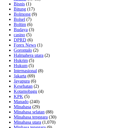
Bisnis
(1)
Bitung
(17)
Bolmong
(9)
Bolsel
(7)
Boltim
(6)
Budaya
(3)
casino
(5)
DPRD
(6)
Forex News
(1)
Gorontalo
(2)
Halmahera utara
(2)
Hukrim
(5)
Hukum
(5)
Internasional
(8)
Jakarta
(69)
Jayapura
(6)
Kesehatan
(2)
Kotamobagu
(4)
KPK
(5)
Manado
(240)
Minahasa
(29)
Minahasa selatan
(88)
Minahasa tenggara
(30)
Minahasa utara
(1,070)
Minhasa tenggara
(9)