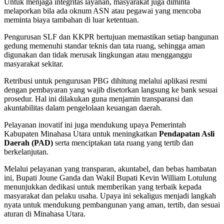
Untuk menjaga integritas layanan, masyarakat juga diminta
melaporkan bila ada oknum ASN atau pegawai yang mencoba
meminta biaya tambahan di luar ketentuan.
Pengurusan SLF dan KKPR bertujuan memastikan setiap bangunan
gedung memenuhi standar teknis dan tata ruang, sehingga aman
digunakan dan tidak merusak lingkungan atau mengganggu
masyarakat sekitar.
Retribusi untuk pengurusan PBG dihitung melalui aplikasi resmi
dengan pembayaran yang wajib disetorkan langsung ke bank sesuai
prosedur. Hal ini dilakukan guna menjamin transparansi dan
akuntabilitas dalam pengelolaan keuangan daerah.
Pelayanan inovatif ini juga mendukung upaya Pemerintah
Kabupaten Minahasa Utara untuk meningkatkan
Pendapatan Asli
Daerah (PAD)
serta menciptakan tata ruang yang tertib dan
berkelanjutan.
Melalui pelayanan yang transparan, akuntabel, dan bebas hambatan
ini, Bupati Joune Ganda dan Wakil Bupati Kevin William Lotulung
menunjukkan dedikasi untuk memberikan yang terbaik kepada
masyarakat dan pelaku usaha. Upaya ini sekaligus menjadi langkah
nyata untuk mendukung pembangunan yang aman, tertib, dan sesuai
aturan di Minahasa Utara.