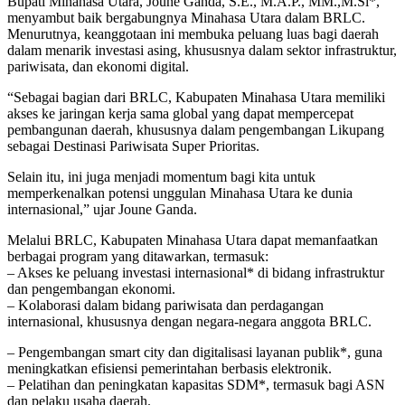
Bupati Minahasa Utara, Joune Ganda, S.E., M.A.P., MM.,M.Si*,
menyambut baik bergabungnya Minahasa Utara dalam BRLC.
Menurutnya, keanggotaan ini membuka peluang luas bagi daerah
dalam menarik investasi asing, khususnya dalam sektor infrastruktur,
pariwisata, dan ekonomi digital.
“Sebagai bagian dari BRLC, Kabupaten Minahasa Utara memiliki
akses ke jaringan kerja sama global yang dapat mempercepat
pembangunan daerah, khususnya dalam pengembangan Likupang
sebagai Destinasi Pariwisata Super Prioritas.
Selain itu, ini juga menjadi momentum bagi kita untuk
memperkenalkan potensi unggulan Minahasa Utara ke dunia
internasional,” ujar Joune Ganda.
Melalui BRLC, Kabupaten Minahasa Utara dapat memanfaatkan
berbagai program yang ditawarkan, termasuk:
– Akses ke peluang investasi internasional* di bidang infrastruktur
dan pengembangan ekonomi.
– Kolaborasi dalam bidang pariwisata dan perdagangan
internasional, khususnya dengan negara-negara anggota BRLC.
– Pengembangan smart city dan digitalisasi layanan publik*, guna
meningkatkan efisiensi pemerintahan berbasis elektronik.
– Pelatihan dan peningkatan kapasitas SDM*, termasuk bagi ASN
dan pelaku usaha daerah.