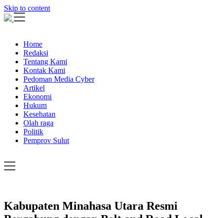
Skip to content
Home
Redaksi
Tentang Kami
Kontak Kami
Pedoman Media Cyber
Artikel
Ekonomi
Hukum
Kesehatan
Olah raga
Politik
Pemprov Sulut
Kabupaten Minahasa Utara Resmi