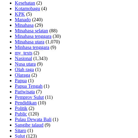
Kesehatan
(2)
Kotamobagu
(4)
KPK
(5)
Manado
(240)
Minahasa
(29)
Minahasa selatan
(88)
Minahasa tenggara
(30)
Minahasa utara
(1,070)
Minhasa tenggara
(9)
my_texts
(2)
Nasional
(1,343)
Nusa utara
(9)
Olah raga
(1)
Olaraga
(2)
Papua
(1)
Papua Tengah
(1)
Pariwisata
(7)
Pemprov Sulut
(11)
Pendidikan
(10)
Politik
(2)
Public
(120)
Pulau Dewata Bali
(1)
Sangihe talaud
(9)
Sitaro
(1)
Sulut
(123)