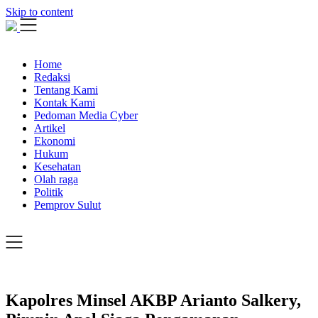
Skip to content
Home
Redaksi
Tentang Kami
Kontak Kami
Pedoman Media Cyber
Artikel
Ekonomi
Hukum
Kesehatan
Olah raga
Politik
Pemprov Sulut
Kapolres Minsel AKBP Arianto Salkery,