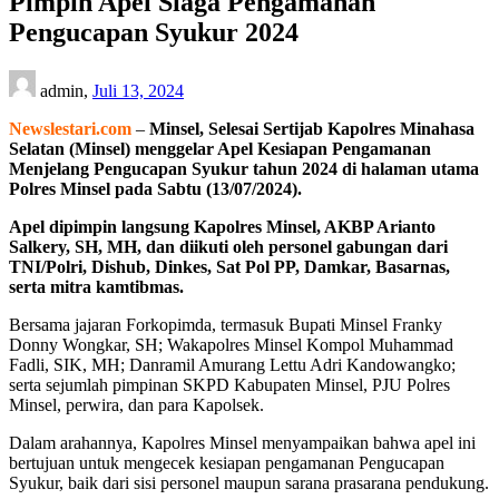
Pimpin Apel Siaga Pengamanan
Pengucapan Syukur 2024
admin,
Juli 13, 2024
Newslestari.com
–
Minsel, Selesai Sertijab Kapolres Minahasa
Selatan (Minsel) menggelar Apel Kesiapan Pengamanan
Menjelang Pengucapan Syukur tahun 2024 di halaman utama
Polres Minsel pada Sabtu (13/07/2024).
Apel dipimpin langsung Kapolres Minsel, AKBP Arianto
Salkery, SH, MH, dan diikuti oleh personel gabungan dari
TNI/Polri, Dishub, Dinkes, Sat Pol PP, Damkar, Basarnas,
serta mitra kamtibmas.
Bersama jajaran Forkopimda, termasuk Bupati Minsel Franky
Donny Wongkar, SH; Wakapolres Minsel Kompol Muhammad
Fadli, SIK, MH; Danramil Amurang Lettu Adri Kandowangko;
serta sejumlah pimpinan SKPD Kabupaten Minsel, PJU Polres
Minsel, perwira, dan para Kapolsek.
Dalam arahannya, Kapolres Minsel menyampaikan bahwa apel ini
bertujuan untuk mengecek kesiapan pengamanan Pengucapan
Syukur, baik dari sisi personel maupun sarana prasarana pendukung.