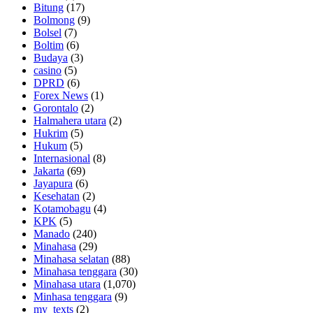
Bitung
(17)
Bolmong
(9)
Bolsel
(7)
Boltim
(6)
Budaya
(3)
casino
(5)
DPRD
(6)
Forex News
(1)
Gorontalo
(2)
Halmahera utara
(2)
Hukrim
(5)
Hukum
(5)
Internasional
(8)
Jakarta
(69)
Jayapura
(6)
Kesehatan
(2)
Kotamobagu
(4)
KPK
(5)
Manado
(240)
Minahasa
(29)
Minahasa selatan
(88)
Minahasa tenggara
(30)
Minahasa utara
(1,070)
Minhasa tenggara
(9)
my_texts
(2)