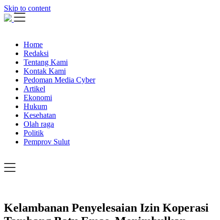
Skip to content
Home
Redaksi
Tentang Kami
Kontak Kami
Pedoman Media Cyber
Artikel
Ekonomi
Hukum
Kesehatan
Olah raga
Politik
Pemprov Sulut
Kelambanan Penyelesaian Izin Koperasi