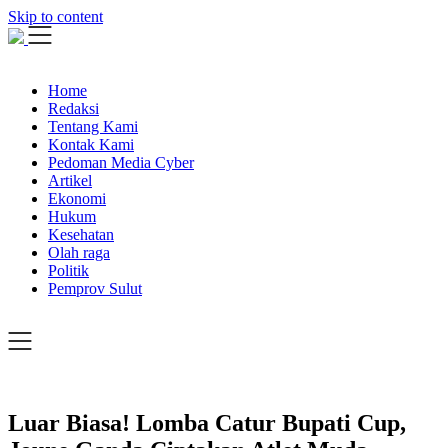
Skip to content
Home
Redaksi
Tentang Kami
Kontak Kami
Pedoman Media Cyber
Artikel
Ekonomi
Hukum
Kesehatan
Olah raga
Politik
Pemprov Sulut
Luar Biasa! Lomba Catur Bupati Cup,