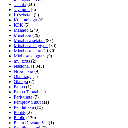
Jakarta
(69)
Jayapura
(6)
Kesehatan
(2)
Kotamobagu
(4)
KPK
(5)
Manado
(240)
Minahasa
(29)
Minahasa selatan
(88)
Minahasa tenggara
(30)
Minahasa utara
(1,070)
Minhasa tenggara
(9)
my_texts
(2)
Nasional
(1,343)
Nusa utara
(9)
Olah raga
(1)
Olaraga
(2)
Papua
(1)
Papua Tengah
(1)
Pariwisata
(7)
Pemprov Sulut
(11)
Pendidikan
(10)
Politik
(2)
Public
(120)
Pulau Dewata Bali
(1)
Sangihe talaud
(9)