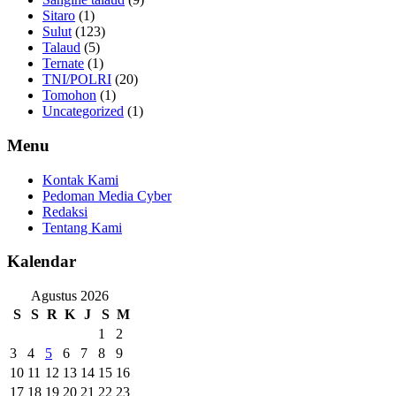
Sitaro
(1)
Sulut
(123)
Talaud
(5)
Ternate
(1)
TNI/POLRI
(20)
Tomohon
(1)
Uncategorized
(1)
Menu
Kontak Kami
Pedoman Media Cyber
Redaksi
Tentang Kami
Kalendar
Agustus 2026
S
S
R
K
J
S
M
1
2
3
4
5
6
7
8
9
10
11
12
13
14
15
16
17
18
19
20
21
22
23