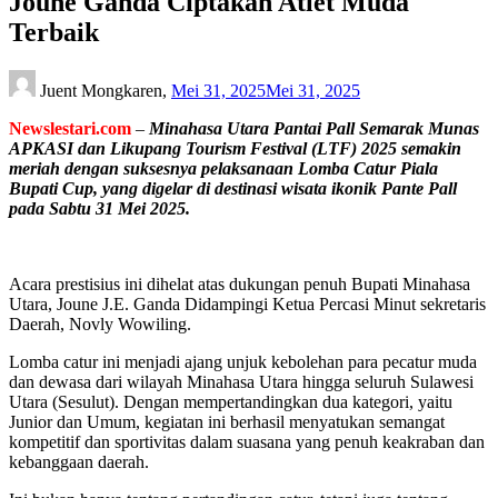
Joune Ganda Ciptakan Atlet Muda
Terbaik
Juent Mongkaren,
Mei 31, 2025
Mei 31, 2025
Newslestari.com
–
Minahasa Utara Pantai Pall Semarak Munas
APKASI dan Likupang Tourism Festival (LTF) 2025 semakin
meriah dengan suksesnya pelaksanaan Lomba Catur Piala
Bupati Cup, yang digelar di destinasi wisata ikonik Pante Pall
pada Sabtu 31 Mei 2025.
Acara prestisius ini dihelat atas dukungan penuh Bupati Minahasa
Utara, Joune J.E. Ganda Didampingi Ketua Percasi Minut sekretaris
Daerah, Novly Wowiling.
Lomba catur ini menjadi ajang unjuk kebolehan para pecatur muda
dan dewasa dari wilayah Minahasa Utara hingga seluruh Sulawesi
Utara (Sesulut). Dengan mempertandingkan dua kategori, yaitu
Junior dan Umum, kegiatan ini berhasil menyatukan semangat
kompetitif dan sportivitas dalam suasana yang penuh keakraban dan
kebanggaan daerah.