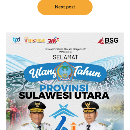
Next post