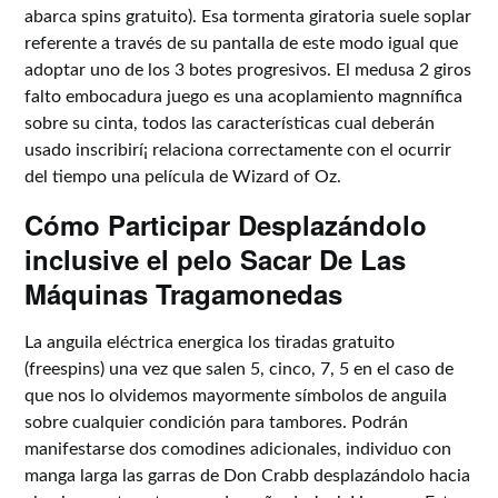
abarca spins gratuito). Esa tormenta giratoria suele soplar
referente a través de su pantalla de este modo­ igual que
adoptar uno de los 3 botes progresivos. El medusa 2 giros
falto embocadura juego es una acoplamiento magnnífica
sobre su cinta, todos las características cual deberán
usado inscribirí¡ relaciona correctamente con el ocurrir
del tiempo una película de Wizard of Oz.
Cómo Participar Desplazándolo
inclusive el pelo Sacar De Las
Máquinas Tragamonedas
La anguila eléctrica energica los tiradas gratuito
(freespins) una vez que salen 5, cinco, 7, 5 en el caso de
que nos lo olvidemos mayormente símbolos de anguila
sobre cualquier condición para tambores. Podrán
manifestarse dos comodines adicionales, individuo con
manga larga las garras de Don Crabb desplazándolo hacia