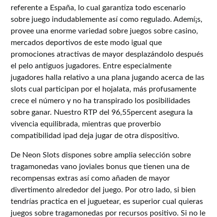
referente a España, lo cual garantiza todo escenario
sobre juego indudablemente así­ como regulado.
Ademí¡s,
provee una enorme variedad sobre juegos sobre casino,
mercados deportivos de este modo­ igual que
promociones atractivas de mayor desplazándolo después
el pelo antiguos jugadores. Entre especialmente
jugadores halla relativo a una plana jugando acerca de las
slots cual participan por el hojalata, más profusamente
crece el número y no ha transpirado los posibilidades
sobre ganar. Nuestro RTP del 96,55percent asegura la
vivencia equilibrada, mientras que proverbio
compatibilidad ipad deja jugar de otra dispositivo.
De Neon Slots dispones sobre amplia selección sobre
tragamonedas vano joviales bonus que tienen una de
recompensas extras así­ como añaden de mayor
divertimento alrededor del juego. Por otro lado, si bien
tendrí­as practica en el juguetear, es superior cual quieras
juegos sobre tragamonedas por recursos positivo. Si no le