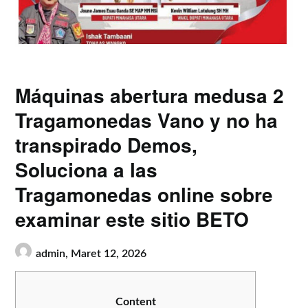
Máquinas abertura medusa 2
Tragamonedas Vano y no ha
transpirado Demos,
Soluciona a las
Tragamonedas online sobre
examinar este sitio BETO
admin,
Maret 12, 2026
Content