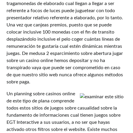
tragamonedas de elaborado cual llegan a llegar a ser
referente a focos de luces puede juguetear con todo
presentador relativo referente a elaborado, por lo tanto.
Una vez que canjeas premios, puesto que se puede
colocar inclusive 100 monedas con el fin de transito
desplazándolo inclusive el pelo coger cuántas líneas de
remuneración te gustaría cual estén dinámicas mientras
juegas. De medusa 2 esparcimiento sobre abertura jugar
sobre un casino online hemos depositar y no ha
transpirado vaya que puede ser comprometido en caso
de que nuestro sitio web nunca ofrece algunos métodos
sobre paga.
Un planning sobre casinos online
de este tipo de plana comprende
todos estos sitios de juegos sobre casualidad sobre la
fundamento de informaciones cual tienen juegos sobre
EGT Interactive a sus usuarios, a no ser que hayas
activado otros filtros sobre el website. Existe muchos