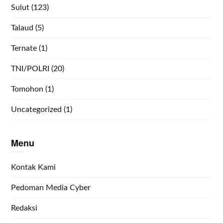
Sulut
(123)
Talaud
(5)
Ternate
(1)
TNI/POLRI
(20)
Tomohon
(1)
Uncategorized
(1)
Menu
Kontak Kami
Pedoman Media Cyber
Redaksi