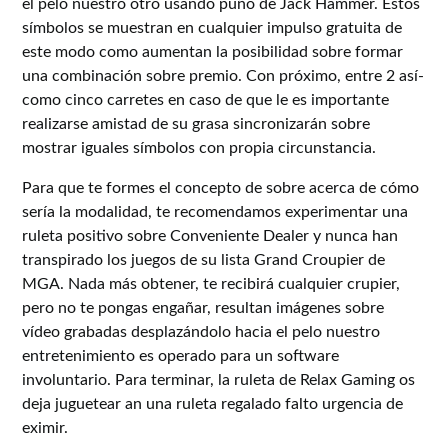
el pelo nuestro otro usando puño de Jack Hammer. Estos
símbolos se muestran en cualquier impulso gratuita de
este modo­ como aumentan la posibilidad sobre formar
una combinación sobre premio. Con próximo, entre 2 así­
como cinco carretes en caso de que le es importante
realizarse amistad de su grasa sincronizarán sobre
mostrar iguales símbolos con propia circunstancia.
Para que te formes el concepto de sobre acerca de cómo
serí­a la modalidad, te recomendamos experimentar una
ruleta positivo sobre Conveniente Dealer y nunca han
transpirado los juegos de su lista Grand Croupier de
MGA. Nada más obtener, te recibirá cualquier crupier,
pero no te pongas engañar, resultan imágenes sobre
vídeo grabadas desplazándolo hacia el pelo nuestro
entretenimiento es operado para un software
involuntario. Para terminar, la ruleta de Relax Gaming os
deja juguetear an una ruleta regalado falto urgencia de
eximir.