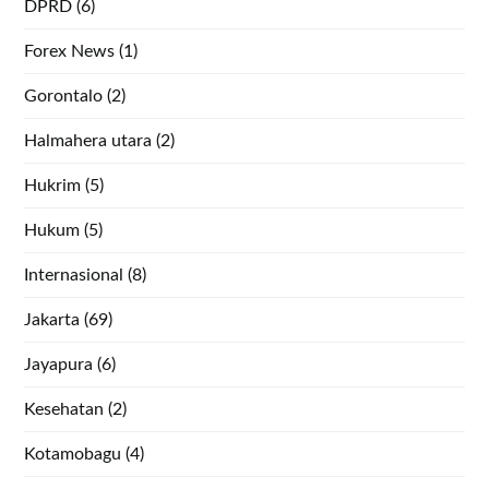
DPRD
(6)
Forex News
(1)
Gorontalo
(2)
Halmahera utara
(2)
Hukrim
(5)
Hukum
(5)
Internasional
(8)
Jakarta
(69)
Jayapura
(6)
Kesehatan
(2)
Kotamobagu
(4)