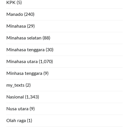
KPK
(5)
Manado
(240)
Minahasa
(29)
Minahasa selatan
(88)
Minahasa tenggara
(30)
Minahasa utara
(1,070)
Minhasa tenggara
(9)
my_texts
(2)
Nasional
(1,343)
Nusa utara
(9)
Olah raga
(1)