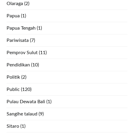
Olaraga
(2)
Papua
(1)
Papua Tengah
(1)
Pariwisata
(7)
Pemprov Sulut
(11)
Pendidikan
(10)
Politik
(2)
Public
(120)
Pulau Dewata Bali
(1)
Sangihe talaud
(9)
Sitaro
(1)