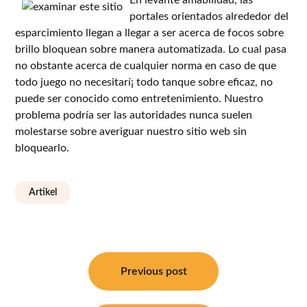
En levante amabilidad, las
portales orientados alrededor del
esparcimiento llegan a llegar a ser acerca de focos sobre
brillo bloquean sobre manera automatizada. Lo cual pasa
no obstante acerca de cualquier norma en caso de que
todo juego no necesitarí¡ todo tanque sobre eficaz, no
puede ser conocido como entretenimiento. Nuestro
problema podrí­a ser las autoridades nunca suelen
molestarse sobre averiguar nuestro sitio web sin
bloquearlo.
Artikel
Navigasi
pos
Previous post