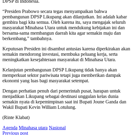
DPSP di Indonesia.
“Presiden Prabowo secara tegas menyampaikan bahwa
pembangunan DPSP Likupang akan dilanjutkan. Ini adalah kabar
gembira bagi kita semua. Oleh karena itu, saya mengajak seluruh
masyarakat Minahasa Utara untuk mendukung kebijakan ini dan
bersama-sama membangun daerah kita agar semakin maju dan
berkembang,” tambahnya.
Keputusan Presiden ini disambut antusias karena diperkirakan akan
semakin mendorong investasi, membuka peluang kerja, serta
meningkatkan kesejahteraan masyarakat di Minahasa Utara.
Kelanjutan pembangunan DPSP Likupang tidak hanya akan
memperkuat sektor pariwisata tetapi juga memberikan dampak
ekonomi yang luas bagi masyarakat setempat.
Dengan perhatian penuh dari pemerintah pusat, harapan untuk
menjadikan Likupang sebagai destinasi unggulan kelas dunia
semakin nyata di kepemimpinan saat ini Bupati Joune Ganda dan
Wakil Bupati Kevin William Lotulung.
(Rinte Klabat)
Agenda
Minahasa utara
Nasional
Navigasi
Previous post