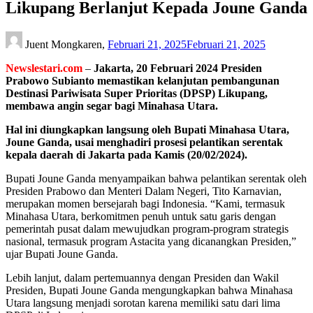
Likupang Berlanjut Kepada Joune Ganda
Juent Mongkaren,
Februari 21, 2025
Februari 21, 2025
Newslestari.com
–
Jakarta, 20 Februari 2024 Presiden
Prabowo Subianto memastikan kelanjutan pembangunan
Destinasi Pariwisata Super Prioritas (DPSP) Likupang,
membawa angin segar bagi Minahasa Utara.
Hal ini diungkapkan langsung oleh Bupati Minahasa Utara,
Joune Ganda, usai menghadiri prosesi pelantikan serentak
kepala daerah di Jakarta pada Kamis (20/02/2024).
Bupati Joune Ganda menyampaikan bahwa pelantikan serentak oleh
Presiden Prabowo dan Menteri Dalam Negeri, Tito Karnavian,
merupakan momen bersejarah bagi Indonesia. “Kami, termasuk
Minahasa Utara, berkomitmen penuh untuk satu garis dengan
pemerintah pusat dalam mewujudkan program-program strategis
nasional, termasuk program Astacita yang dicanangkan Presiden,”
ujar Bupati Joune Ganda.
Lebih lanjut, dalam pertemuannya dengan Presiden dan Wakil
Presiden, Bupati Joune Ganda mengungkapkan bahwa Minahasa
Utara langsung menjadi sorotan karena memiliki satu dari lima