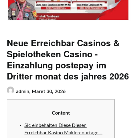
Neue Erreichbar Casinos &
Spielotheken Casino -
Einzahlung postepay im
Dritter monat des jahres 2026
admin,
Maret 30, 2026
Content
Sic einbehalten Diese Diesen
Erreichbar Kasino Maklercourtage –