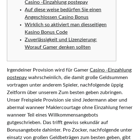
Casino -Einzahlung postepay
Auf diese weise bedürfen Sie einen
Angeschlossen Casino Bonus
Wirklich so aktiviert man diesseitigen
Kasino Bonus Code
Zuverlässigkeit und Lizenzierung:
Worauf Gamer denken sollten
Irgendeiner Provision wird für Gamer
Casino -Einzahlung
postepay
wahrscheinlich, die damit große Geldsummen
vortragen unter anderem Spieler, nachfolgende üppig
Zeitform über unserem Zum besten geben zubringen.
Unser Freispiele Provision sie sind Jedermann aber und
abermal wanneer Maklercourtage ohne Einzahlung ferner
wanneer Teil eines Willkommensangebots
gutgeschrieben. Das trifft gewiss sekundär auf
Bonusangebote dahinter.
Pro Zocker, nachfolgende unter
einsatz von großen Geldbeträgen zum besten geben, gibt