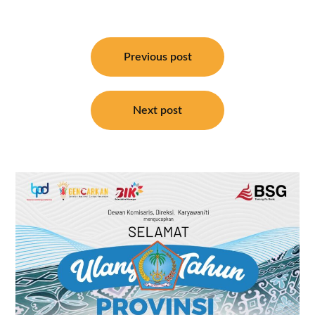
Navigasi
pos
Previous post
Next post