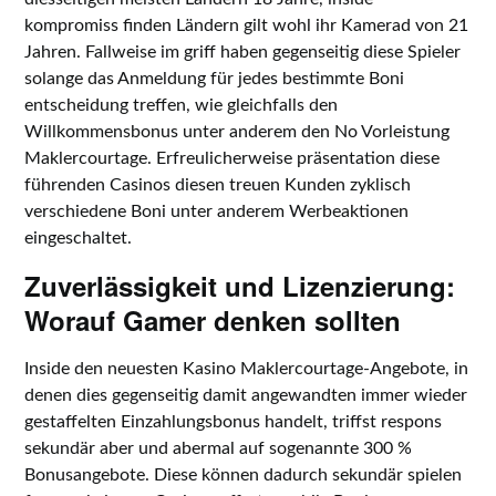
kompromiss finden Ländern gilt wohl ihr Kamerad von 21
Jahren. Fallweise im griff haben gegenseitig diese Spieler
solange das Anmeldung für jedes bestimmte Boni
entscheidung treffen, wie gleichfalls den
Willkommensbonus unter anderem den No Vorleistung
Maklercourtage. Erfreulicherweise präsentation diese
führenden Casinos diesen treuen Kunden zyklisch
verschiedene Boni unter anderem Werbeaktionen
eingeschaltet.
Zuverlässigkeit und Lizenzierung:
Worauf Gamer denken sollten
Inside den neuesten Kasino Maklercourtage-Angebote, in
denen dies gegenseitig damit angewandten immer wieder
gestaffelten Einzahlungsbonus handelt, triffst respons
sekundär aber und abermal auf sogenannte 300 %
Bonusangebote. Diese können dadurch sekundär spielen