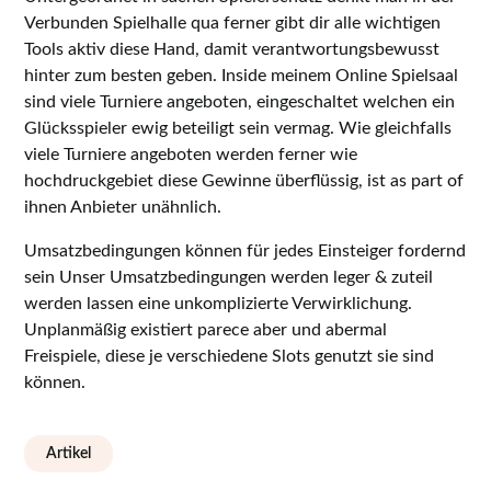
Verbunden Spielhalle qua ferner gibt dir alle wichtigen
Tools aktiv diese Hand, damit verantwortungsbewusst
hinter zum besten geben. Inside meinem Online Spielsaal
sind viele Turniere angeboten, eingeschaltet welchen ein
Glücksspieler ewig beteiligt sein vermag. Wie gleichfalls
viele Turniere angeboten werden ferner wie
hochdruckgebiet diese Gewinne überflüssig, ist as part of
ihnen Anbieter unähnlich.
Umsatzbedingungen können für jedes Einsteiger fordernd
sein Unser Umsatzbedingungen werden leger & zuteil
werden lassen eine unkomplizierte Verwirklichung.
Unplanmäßig existiert parece aber und abermal
Freispiele, diese je verschiedene Slots genutzt sie sind
können.
Artikel