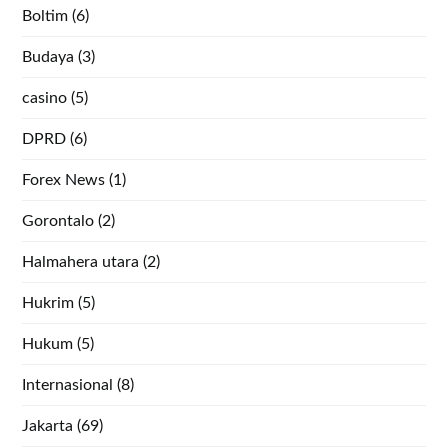
Boltim
(6)
Budaya
(3)
casino
(5)
DPRD
(6)
Forex News
(1)
Gorontalo
(2)
Halmahera utara
(2)
Hukrim
(5)
Hukum
(5)
Internasional
(8)
Jakarta
(69)