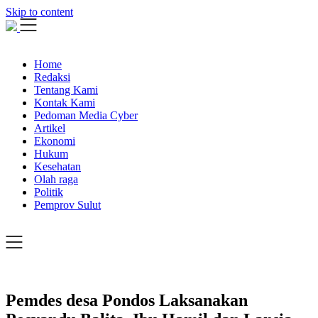
Skip to content
Home
Redaksi
Tentang Kami
Kontak Kami
Pedoman Media Cyber
Artikel
Ekonomi
Hukum
Kesehatan
Olah raga
Politik
Pemprov Sulut
Pemdes desa Pondos Laksanakan