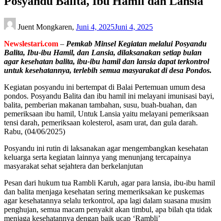
Posyandu Balita, Ibu Hamil dan Lansia
Juent Mongkaren,
Juni 4, 2025
Juni 4, 2025
Newslestari.com
–
Pemkab Minsel Kegiatan melalui Posyandu
Balita, Ibu-ibu Hamil, dan Lansia, dilaksanakan setiap bulan
agar kesehatan balita, ibu-ibu hamil dan lansia dapat terkontrol
untuk kesehatannya, terlebih semua masyarakat di desa Pondos.
Kegiatan posyandu ini bertempat di Balai Pertemuan umum desa
pondos. Posyandu Balita dan ibu hamil ini melayani imunisasi bayi,
balita, pemberian makanan tambahan, susu, buah-buahan, dan
pemeriksaan ibu hamil, Untuk Lansia yaitu melayani pemeriksaan
tensi darah, pemeriksaan kolesterol, asam urat, dan gula darah.
Rabu, (04/06/2025)
Posyandu ini rutin di laksanakan agar mengembangkan kesehatan
keluarga serta kegiatan lainnya yang menunjang tercapainya
masyarakat sehat sejahtera dan berkelanjutan
Pesan dari hukum tua Rambli Karuh, agar para lansia, ibu-ibu hamil
dan balita menjaga kesehatan sering memeriksakan ke puskemas
agar kesehatannya selalu terkontrol, apa lagi dalam suasana musim
penghujan, semua macam penyakit akan timbul, apa bilah qta tidak
menjaga kesehatannya dengan baik ucap ‘Rambli’