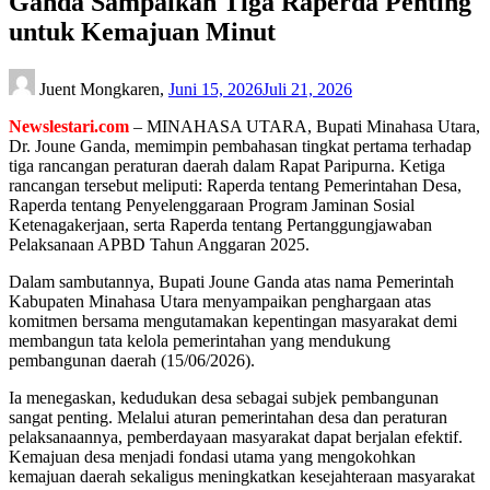
Ganda Sampaikan Tiga Raperda Penting
untuk Kemajuan Minut
Juent Mongkaren,
Juni 15, 2026
Juli 21, 2026
Newslestari.com
– MINAHASA UTARA, Bupati Minahasa Utara,
Dr. Joune Ganda, memimpin pembahasan tingkat pertama terhadap
tiga rancangan peraturan daerah dalam Rapat Paripurna. Ketiga
rancangan tersebut meliputi: Raperda tentang Pemerintahan Desa,
Raperda tentang Penyelenggaraan Program Jaminan Sosial
Ketenagakerjaan, serta Raperda tentang Pertanggungjawaban
Pelaksanaan APBD Tahun Anggaran 2025.
Dalam sambutannya, Bupati Joune Ganda atas nama Pemerintah
Kabupaten Minahasa Utara menyampaikan penghargaan atas
komitmen bersama mengutamakan kepentingan masyarakat demi
membangun tata kelola pemerintahan yang mendukung
pembangunan daerah (15/06/2026).
Ia menegaskan, kedudukan desa sebagai subjek pembangunan
sangat penting. Melalui aturan pemerintahan desa dan peraturan
pelaksanaannya, pemberdayaan masyarakat dapat berjalan efektif.
Kemajuan desa menjadi fondasi utama yang mengokohkan
kemajuan daerah sekaligus meningkatkan kesejahteraan masyarakat