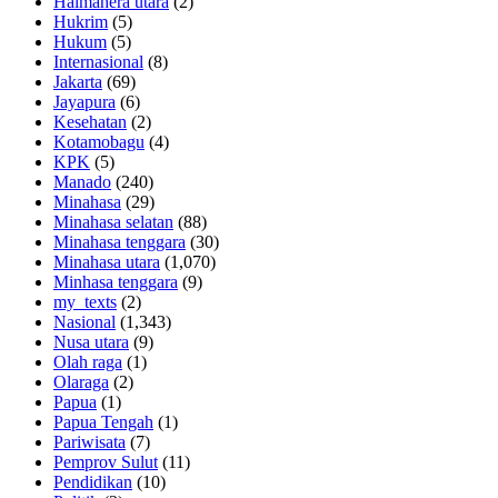
Halmahera utara
(2)
Hukrim
(5)
Hukum
(5)
Internasional
(8)
Jakarta
(69)
Jayapura
(6)
Kesehatan
(2)
Kotamobagu
(4)
KPK
(5)
Manado
(240)
Minahasa
(29)
Minahasa selatan
(88)
Minahasa tenggara
(30)
Minahasa utara
(1,070)
Minhasa tenggara
(9)
my_texts
(2)
Nasional
(1,343)
Nusa utara
(9)
Olah raga
(1)
Olaraga
(2)
Papua
(1)
Papua Tengah
(1)
Pariwisata
(7)
Pemprov Sulut
(11)
Pendidikan
(10)