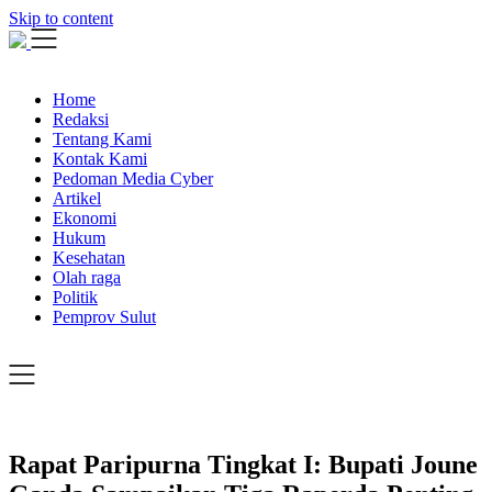
Skip to content
Home
Redaksi
Tentang Kami
Kontak Kami
Pedoman Media Cyber
Artikel
Ekonomi
Hukum
Kesehatan
Olah raga
Politik
Pemprov Sulut
Rapat Paripurna Tingkat I: Bupati Joune