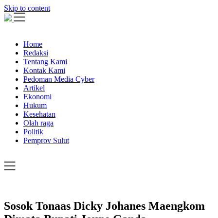
Skip to content
Home
Redaksi
Tentang Kami
Kontak Kami
Pedoman Media Cyber
Artikel
Ekonomi
Hukum
Kesehatan
Olah raga
Politik
Pemprov Sulut
Sosok Tonaas Dicky Johanes Maengkom