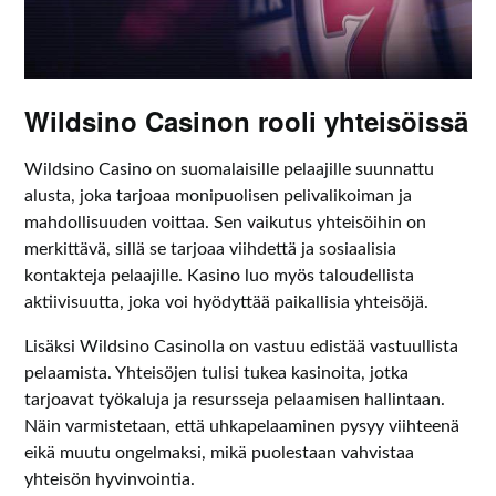
Wildsino Casinon rooli yhteisöissä
Wildsino Casino on suomalaisille pelaajille suunnattu
alusta, joka tarjoaa monipuolisen pelivalikoiman ja
mahdollisuuden voittaa. Sen vaikutus yhteisöihin on
merkittävä, sillä se tarjoaa viihdettä ja sosiaalisia
kontakteja pelaajille. Kasino luo myös taloudellista
aktiivisuutta, joka voi hyödyttää paikallisia yhteisöjä.
Lisäksi Wildsino Casinolla on vastuu edistää vastuullista
pelaamista. Yhteisöjen tulisi tukea kasinoita, jotka
tarjoavat työkaluja ja resursseja pelaamisen hallintaan.
Näin varmistetaan, että uhkapelaaminen pysyy viihteenä
eikä muutu ongelmaksi, mikä puolestaan vahvistaa
yhteisön hyvinvointia.