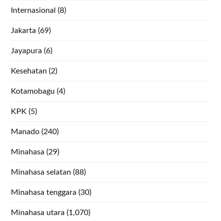
Internasional
(8)
Jakarta
(69)
Jayapura
(6)
Kesehatan
(2)
Kotamobagu
(4)
KPK
(5)
Manado
(240)
Minahasa
(29)
Minahasa selatan
(88)
Minahasa tenggara
(30)
Minahasa utara
(1,070)