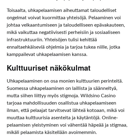
Toisaalta, uhkapelaamisen aiheuttamat taloudelliset
ongelmat voivat kuormittaa yhteisöjä. Pelaaminen voi
johtaa velkaantumiseen ja taloudelliseen epävakauteen,
mikä vaikuttaa negatiivisesti perheisiin ja sosiaaliseen
infrastruktuuriin. Yhteisöjen tulisi kehittää
ennaltaehkäiseviä ohjelmia ja tarjoa tukea niille, jotka
kamppailevat uhkapelaamisen kanssa.
Kulttuuriset näkökulmat
Uhkapelaaminen on osa monien kulttuurien perinteitä.
Suomessa uhkapelaaminen on laillista ja säänneltyä,
mutta siihen liittyy myös stigmoja. Wildsino Casino
tarjoaa mahdollisuuden osallistua uhkapelaamiseen
ilman, että pelaajat tarvitsevat lähteä kotoaan, mikä voi
muuttaa kulttuurisia asenteita ja käytäntöjä. Online-
pelaamisen yleistyminen voi vähentää häpeää ja stigmaa,
mikäli pelaamista käsitellään avoimemmin.