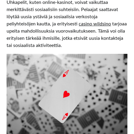
Uhkapelit, kuten online-kasinot, voivat vaikuttaa
merkittävästi sosiaalisiin suhteisiin. Pelaajat saattavat
löytää uusia ystäviä ja sosiaalisia verkostoja
peliyhteisöjen kautta, ja erityisesti
casino wildsino
tarjoaa
upeita mahdollisuuksia vuorovaikutukseen. Tämä voi olla
erityisen tärkeää ihmisille, jotka etsivät uusia kontakteja
tai sosiaalista aktiviteettia.