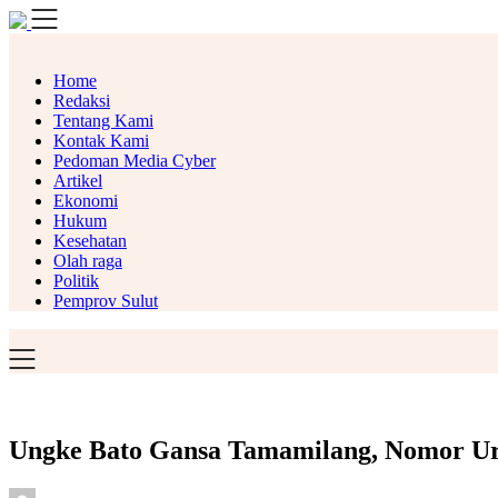
Skip
to
content
Home
Redaksi
Tentang Kami
Kontak Kami
Pedoman Media Cyber
Artikel
Ekonomi
Hukum
Kesehatan
Olah raga
Politik
Pemprov Sulut
Ungke Bato Gansa Tamamilang, Nomor Uru