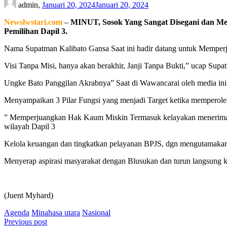
admin,
Januari 20, 2024
Januari 20, 2024
Newslwstari.com
–
MINUT, Sosok Yang Sangat Disegani dan Me
Pemilihan Dapil 3.
Nama Supatman Kalibato Gansa Saat ini hadir datang untuk Memperj
Visi Tanpa Misi, hanya akan berakhir, Janji Tanpa Bukti,” ucap Su
Ungke Bato Panggilan Akrabnya” Saat di Wawancarai oleh media ini 
Menyampaikan 3 Pilar Fungsi yang menjadi Target ketika memperol
” Memperjuangkan Hak Kaum Miskin Termasuk kelayakan menerima 
wilayah Dapil 3
Kelola keuangan dan tingkatkan pelayanan BPJS, dgn mengutamakan 
Menyerap aspirasi masyarakat dengan Blusukan dan turun langsung ke
(Juent Myhard)
Agenda
Minahasa utara
Nasional
Navigasi
Previous post