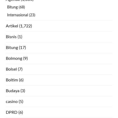
Bitung
(68)
Internasional
(23)
Artikel
(1,722)
Bisnis
(1)
Bitung
(17)
Bolmong
(9)
Bolsel
(7)
Boltim
(6)
Budaya
(3)
casino
(5)
DPRD
(6)