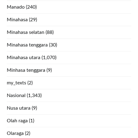
Manado
(240)
Minahasa
(29)
Minahasa selatan
(88)
Minahasa tenggara
(30)
Minahasa utara
(1,070)
Minhasa tenggara
(9)
my_texts
(2)
Nasional
(1,343)
Nusa utara
(9)
Olah raga
(1)
Olaraga
(2)