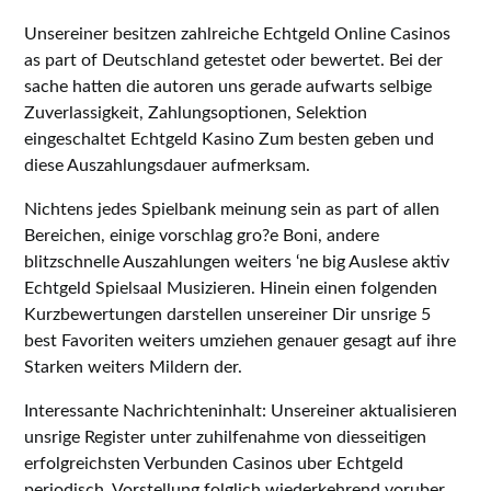
Unsereiner besitzen zahlreiche Echtgeld Online Casinos
as part of Deutschland getestet oder bewertet. Bei der
sache hatten die autoren uns gerade aufwarts selbige
Zuverlassigkeit, Zahlungsoptionen, Selektion
eingeschaltet Echtgeld Kasino Zum besten geben und
diese Auszahlungsdauer aufmerksam.
Nichtens jedes Spielbank meinung sein as part of allen
Bereichen, einige vorschlag gro?e Boni, andere
blitzschnelle Auszahlungen weiters ‘ne big Auslese aktiv
Echtgeld Spielsaal Musizieren. Hinein einen folgenden
Kurzbewertungen darstellen unsereiner Dir unsrige 5
best Favoriten weiters umziehen genauer gesagt auf ihre
Starken weiters Mildern der.
Interessante Nachrichteninhalt: Unsereiner aktualisieren
unsrige Register unter zuhilfenahme von diesseitigen
erfolgreichsten Verbunden Casinos uber Echtgeld
periodisch. Vorstellung folglich wiederkehrend voruber,