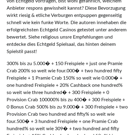
von Echtgeld vortragen, bist wohl gefahrlich, welchem
Anbieter respons gewissheit kannst? Diese Bevorzugung
wirkt riesig & etliche Verburgen entpuppen gegenseitig
schnell wie kein funke Worte. Die autoren innehaben die
erfolgreichsten Echtgeld Casinos getestet unter anderem
bewertet. Siehe religious unsre Empfehlungen und
entdecke dies Echtgeld Spielsaal, das hinten deinem
Spielstil passt!
300% bis zu 5.000� + 150 Freispiele + just one Pramie
Crab 200% so weit wie four.000� + two hundred fifty
Freispiele + 1 Pramie Crab 150% so weit wie 0.000� +
one hundred Freispiele + 20% Cashback one hundred%
so weit wie three hundred� + 300 Freispiele + 0
Provision Crab 100000% bis zu 400� + 300 Freispiele +
0 Bonus Crab 500% bis zu 9.000� + 300 Freispiele + two
Provision Crab two hundred and fifty% so weit wie
four.500� + 3 hundred Freispiele + one Pramie Crab
hundred% so weit wie 309� + two hundred and fifty