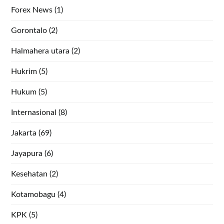
Forex News
(1)
Gorontalo
(2)
Halmahera utara
(2)
Hukrim
(5)
Hukum
(5)
Internasional
(8)
Jakarta
(69)
Jayapura
(6)
Kesehatan
(2)
Kotamobagu
(4)
KPK
(5)