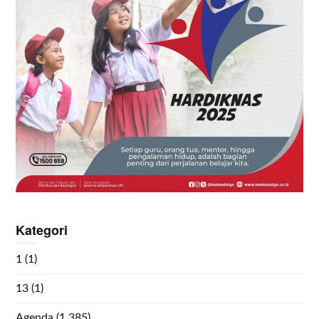
Kategori
1
(1)
13
(1)
Agenda
(1,385)