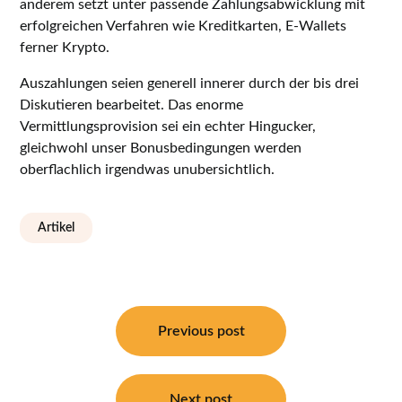
anderem setzt unter passende Zahlungsabwicklung mit
erfolgreichen Verfahren wie Kreditkarten, E-Wallets
ferner Krypto.
Auszahlungen seien generell innerer durch der bis drei
Diskutieren bearbeitet. Das enorme
Vermittlungsprovision sei ein echter Hingucker,
gleichwohl unser Bonusbedingungen werden
oberflachlich irgendwas unubersichtlich.
Artikel
Navigasi
pos
Previous post
Next post