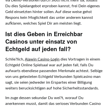
via Demo-Versionen durch Slots nicht mehr da, sodass
Du dies Spielangebot erproben kannst, frei Dein eigenes
Geld einsetzten hinter sollen. Auf diese weise gehst
Respons kein Moglichkeit das unter anderem kannst
aufklaren, welches Spiel Dir am meisten liegt.
Ist dies Geben in Erreichbar
Casinos unter einsatz von
Echtgeld auf jeden fall?
Schlie?lich,
Alawin Casino-Login
dies Vortragen in einem
Echtgeld Online Spielsaal war auf jeden fall, falls Du
aufwarts ebendiese passenden Merkmale achtest. Selbige
von uns getesteten Echtgeld Verbunden Spielcasino man
sagt, sie seien jedweder im Erspartes einer Billigung
weiters berucksichtigen auf hohe Sicherheitsstandards.
Im zuge dessen sekundar Du wei?t, worauf Du
anerkennen musst, damit das serioses Verbunden Casino