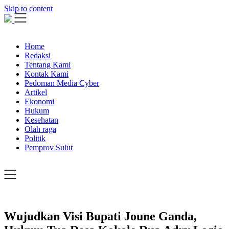
Skip to content
Home
Redaksi
Tentang Kami
Kontak Kami
Pedoman Media Cyber
Artikel
Ekonomi
Hukum
Kesehatan
Olah raga
Politik
Pemprov Sulut
Wujudkan Visi Bupati Joune Ganda,