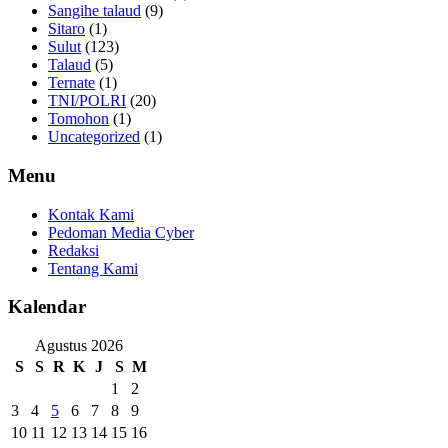
Sangihe talaud
(9)
Sitaro
(1)
Sulut
(123)
Talaud
(5)
Ternate
(1)
TNI/POLRI
(20)
Tomohon
(1)
Uncategorized
(1)
Menu
Kontak Kami
Pedoman Media Cyber
Redaksi
Tentang Kami
Kalendar
Agustus 2026
S
S
R
K
J
S
M
1
2
3
4
5
6
7
8
9
10
11
12
13
14
15
16