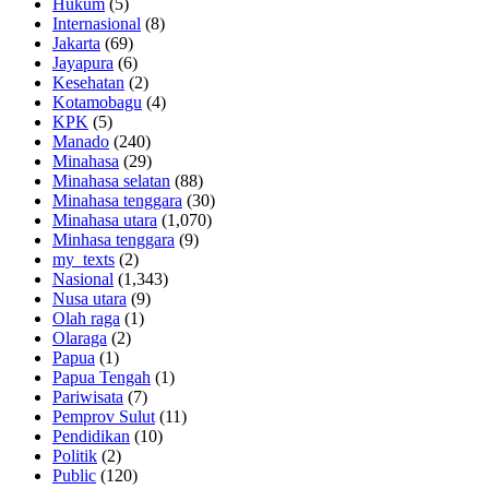
Hukum
(5)
Internasional
(8)
Jakarta
(69)
Jayapura
(6)
Kesehatan
(2)
Kotamobagu
(4)
KPK
(5)
Manado
(240)
Minahasa
(29)
Minahasa selatan
(88)
Minahasa tenggara
(30)
Minahasa utara
(1,070)
Minhasa tenggara
(9)
my_texts
(2)
Nasional
(1,343)
Nusa utara
(9)
Olah raga
(1)
Olaraga
(2)
Papua
(1)
Papua Tengah
(1)
Pariwisata
(7)
Pemprov Sulut
(11)
Pendidikan
(10)
Politik
(2)
Public
(120)